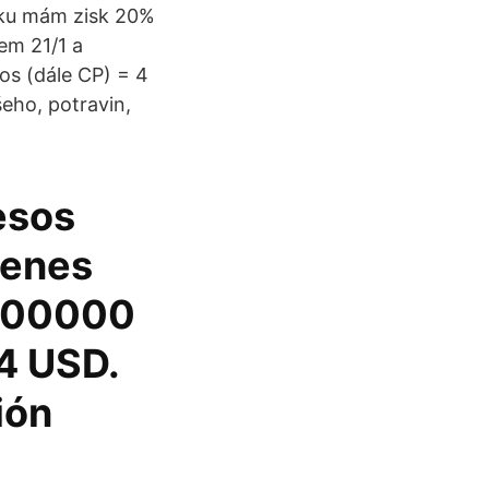
roku mám zisk 20%
em 21/1 a
os (dále CP) = 4
eho, potravin,
esos
ienes
 900000
4 USD.
ión