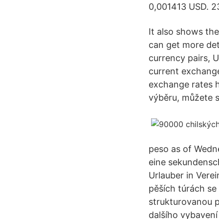
0,001413 USD. 2
It also shows the
can get more det
currency pairs, 
current exchange
exchange rates h
výběru, můžete 
peso as of Wedne
eine sekundensc
Urlauber in Vere
pěších túrách se 
strukturovanou p
dalšího vybavení