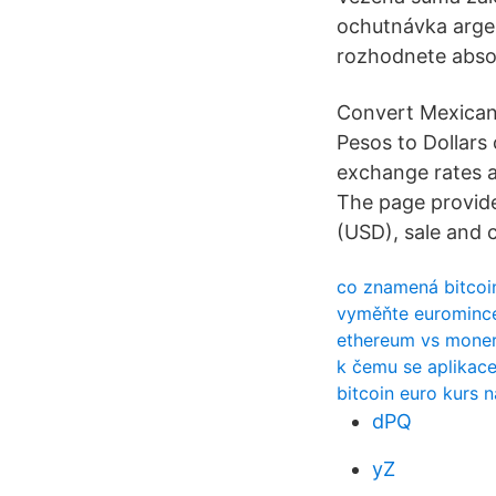
ochutnávka argen
rozhodnete absol
Convert Mexican 
Pesos to Dollars
exchange rates 
The page provid
(USD), sale and 
co znamená bitcoi
vyměňte euromince
ethereum vs moner
k čemu se aplikace
bitcoin euro kurs 
dPQ
yZ