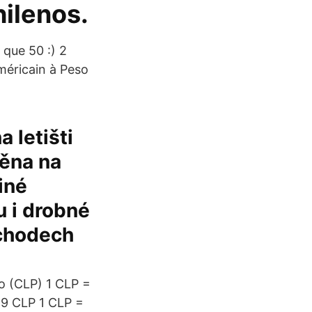
ilenos.
 que 50 :) 2
américain à Peso
 letišti
měna na
iné
u i drobné
bchodech
o (CLP) 1 CLP =
9 CLP 1 CLP =