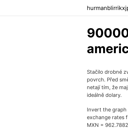
hurmanblirrikx
90000 
americ
Stačilo drobné z
povrch. Před směn
netají tím, že ma
ideálně dolary.
Invert the graph 
exchange rates f
MXN = 962.78823