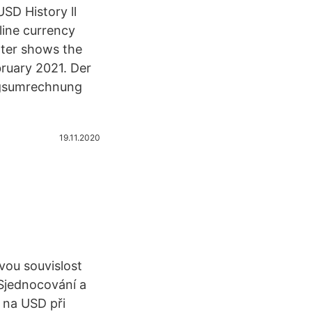
SD History ll
line currency
ter shows the
ruary 2021. Der
ngsumrechnung
19.11.2020
vou souvislost
 Sjednocování a
 na USD při