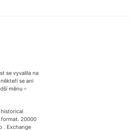
t se vyvalila na
 někteří se ani
vrdší měnu –
historical
r format. 20000
o . Exchange