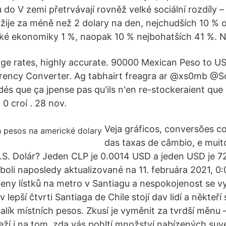
u do V zemi přetrvávají rovněž velké sociální rozdíly 
 žije za méně než 2 dolary na den, nejchudších 10 % o
ské ekonomiky 1 %, naopak 10 % nejbohatších 41 %. 
ge rates, highly accurate. 90000 Mexican Peso to US
ncy Converter. Ag tabhairt freagra ar @xs0mb @Sola
és que ça jpense pas qu'ils n'en re-stockeraient que 
0 croí . 28 nov.
Veja gráficos, conversões c
das taxas de câmbio, e muit
U.S. Dolár? Jeden CLP je 0.0014 USD a jeden USD je 
boli naposledy aktualizované na 11. februára 2021, 0:
eny lístků na metro v Santiagu a nespokojenost se vy
epší čtvrti Santiaga de Chile stojí dav lidí a někteří s
alík místních pesos. Zkusí je vyměnit za tvrdší měnu –
ží i na tom, zda vás pohltí množství nabízených suv