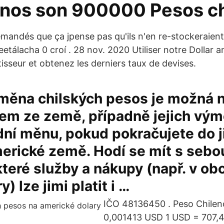
nos son 900000 Pesos ch
 demandés que ça jpense pas qu'ils n'en re-stockeraient
etálacha 0 croí . 28 nov. 2020 Utiliser notre Dollar 
isseur et obtenez les derniers taux de devises.
ěna chilských pesos je možná na
tem ze země, případně jejich vý
dní měnu, pokud pokračujete do j
erické země. Hodí se mít s sebo
které služby a nákupy (např. v o
) lze jimi platit i …
IČO 48136450 . Peso Chilen
0,001413 USD 1 USD = 707,4