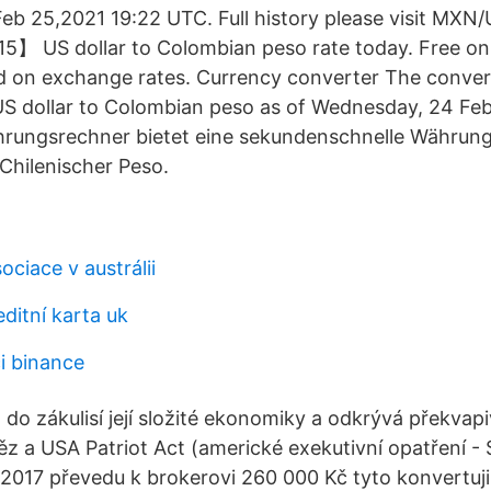
eb 25,2021 19:22 UTC. Full history please visit MXN/U
】 US dollar to Colombian peso rate today. Free on
d on exchange rates. Currency converter The conver
US dollar to Colombian peso as of Wednesday, 24 Feb
hrungsrechner bietet eine sekundenschnelle Währu
 Chilenischer Peso.
ociace v austrálii
ditní karta uk
i binance
do zákulisí její složité ekonomiky a odkrývá překvapi
z a USA Patriot Act (americké exekutivní opatření -
2017 převedu k brokerovi 260 000 Kč tyto konvertuji