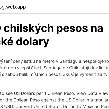
jpg.web.app
chilských pesos na
ké dolary
výšení ceny lístků na metro v Santiagu a nespokojenos
árnou v lepší čtvrti Santiaga de Chile stojí dav lidí a
jí s sebou balík místních pesos. Zkusí je vyměnit za t
to see US Dollars per 1 Chilean Peso. View Data View 
or the Chilean Peso against the US Dollar in a tabula
 USD. Convert United States Dollar To Mexican Pes