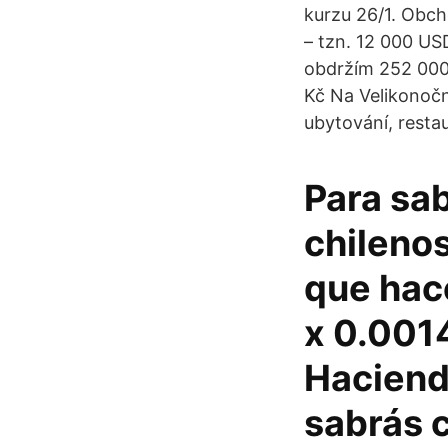
kurzu 26/1. Obch
– tzn. 12 000 US
obdržím 252 000 
Kč Na Velikonočn
ubytování, restau
Para sa
chileno
que hac
x 0.001
Haciendo
sabrás 