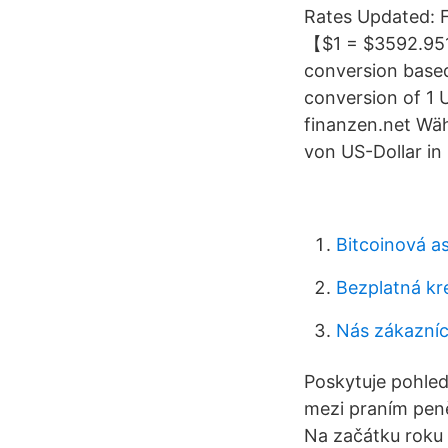
Rates Updated: F
【$1 = $3592.9515
conversion base
conversion of 1 
finanzen.net Wä
von US-Dollar in
Bitcoinová as
Bezplatná kre
Nás zákazníc
Poskytuje pohled 
mezi praním peně
Na začátku roku 