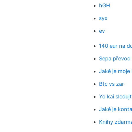
hGH
syx
ev
140 eur na d
Sepa převod 
Jaké je moje 
Btc vs zar
Yo kai sleduj
Jaké je konta
Knihy zdarm