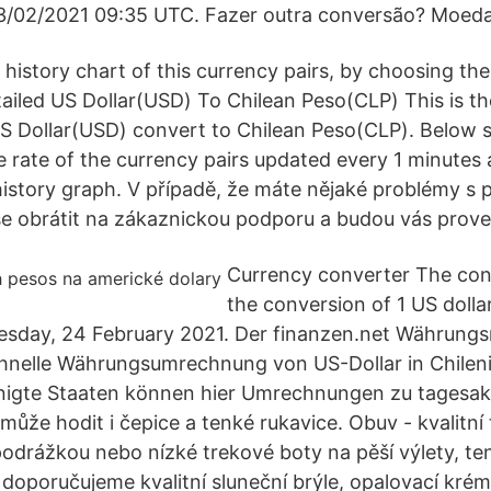
3/02/2021 09:35 UTC. Fazer outra conversão? Moedas
 history chart of this currency pairs, by choosing th
ailed US Dollar(USD) To Chilean Peso(CLP) This is th
US Dollar(USD) convert to Chilean Peso(CLP). Below
 rate of the currency pairs updated every 1 minutes 
istory graph. V případě, že máte nějaké problémy s
se obrátit na zákaznickou podporu a budou vás prov
Currency converter The co
the conversion of 1 US doll
sday, 24 February 2021. Der finanzen.net Währungs
hnelle Währungsumrechnung von US-Dollar in Chileni
inigte Staaten können hier Umrechnungen zu tagesak
může hodit i čepice a tenké rukavice. Obuv - kvalitní 
odrážkou nebo nízké trekové boty na pěší výlety, ten
 doporučujeme kvalitní sluneční brýle, opalovací kré