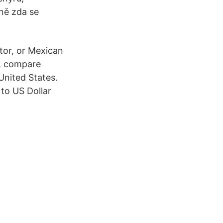
dně zda se
tor, or Mexican
s, compare
nited States.
to US Dollar