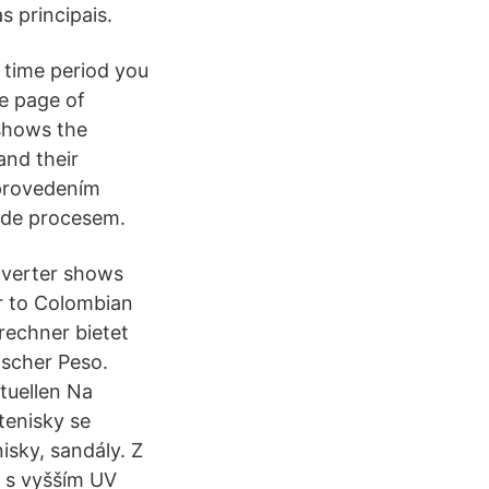
 principais.
e time period you
e page of
 shows the
and their
 provedením
ede procesem.
nverter shows
ar to Colombian
rechner bietet
scher Peso.
tuellen Na
tenisky se
isky, sandály. Z
m s vyšším UV