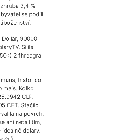
– zhruba 2,4 %
byvatel se podílí
Náboženství.
 Dollar, 90000
ryTV. Si ils
50 :) 2 fhreagra
omuns, histórico
o mais. Koľko
725.0942 CLP.
05 CET. Stačilo
valila na povrch.
e ani netají tím,
 ideálně dolary.
enýrů,