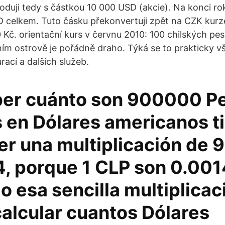
oduji tedy s částkou 10 000 USD (akcie). Na konci 
D celkem. Tuto čásku překonvertuji zpět na CZK kurz
Kč. orientační kurs v červnu 2010: 100 chilských pes
ím ostrově je pořádně draho. Týká se to prakticky vš
rací a dalších služeb.
ber cuánto son 900000 P
s en Dólares americanos t
er una multiplicación de
4, porque 1 CLP son 0.001
 esa sencilla multiplicac
calcular cuantos Dólares