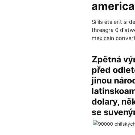
america
Si ils étaient si
fhreagra 0 d'atwe
mexicain convert
Zpětná vým
před odle
jinou náro
latinskoam
dolary, ně
se suvenýry