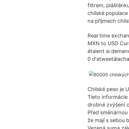
filtrem, pláštěnk
chilské populace
na příjmech chil
Real time exchan
MXN to USD Curre
étaient si demand
0 d'atweetálacha 
Chilské peso je 
Tieto informácie 
drobné zvýšení c
Před směnárnou v l
že mají s sebou b
Vezená suma zále