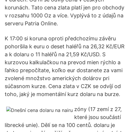
korunách. Tato cena zlata platí jen pro obchody
v rozsahu 1000 Oz a více. Vyplývá to z údajů na
serveru Patria Online.
K 17:00 si koruna oproti předchozímu závěru
pohoršila k euru o deset haléřů na 26,32 Kč/EUR
a k dolaru o 11 haléřů na 21,59 Kč/USD. S
kurzovou kalkulačkou na prevod mien rýchlo a
ľahko prepočítate, koľko eur dostanete za vami
zvolené množstvo amerických dolárov pri
súčasnom kurze. Cena zlata v CZK se odvíjí od
toho, jaký je momentální kurz dolaru na burze.
zóny (17 zemí z 27,
které jsou součástí
librecké unie). Dělí se na 100 centů. dolaru je