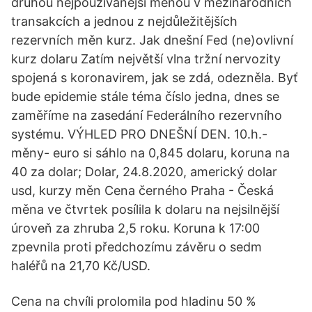
druhou nejpoužívanější měnou v mezinárodních
transakcích a jednou z nejdůležitějších
rezervních měn kurz. Jak dnešní Fed (ne)ovlivní
kurz dolaru Zatím největší vlna tržní nervozity
spojená s koronavirem, jak se zdá, odezněla. Byť
bude epidemie stále téma číslo jedna, dnes se
zaměříme na zasedání Federálního rezervního
systému. VÝHLED PRO DNEŠNÍ DEN. 10.h.-
měny- euro si sáhlo na 0,845 dolaru, koruna na
40 za dolar; Dolar, 24.8.2020, americký dolar
usd, kurzy měn Cena černého Praha - Česká
měna ve čtvrtek posílila k dolaru na nejsilnější
úroveň za zhruba 2,5 roku. Koruna k 17:00
zpevnila proti předchozímu závěru o sedm
haléřů na 21,70 Kč/USD.
Cena na chvíli prolomila pod hladinu 50 %