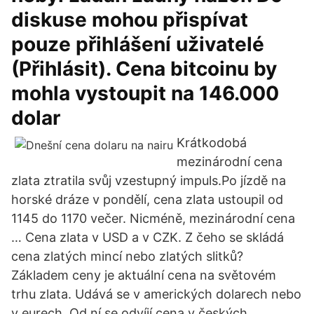
diskuse mohou přispívat
pouze přihlášení uživatelé
(Přihlásit). Cena bitcoinu by
mohla vystoupit na 146.000
dolar
Krátkodobá
mezinárodní cena
zlata ztratila svůj vzestupný impuls.Po jízdě na
horské dráze v pondělí, cena zlata ustoupil od
1145 do 1170 večer. Nicméně, mezinárodní cena
… Cena zlata v USD a v CZK. Z čeho se skládá
cena zlatých mincí nebo zlatých slitků?
Základem ceny je aktuální cena na světovém
trhu zlata. Udává se v amerických dolarech nebo
v eurech. Od ní se odvíjí cena v českých