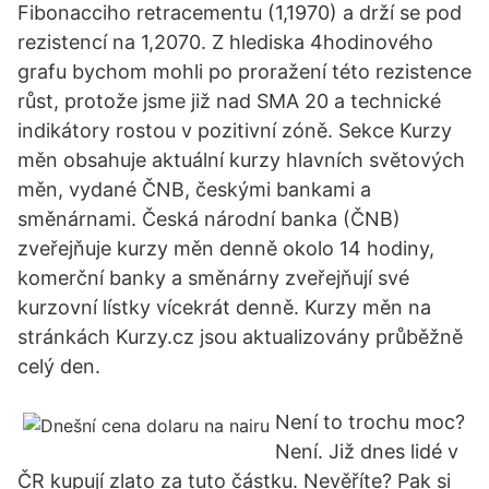
Fibonacciho retracementu (1,1970) a drží se pod
rezistencí na 1,2070. Z hlediska 4hodinového
grafu bychom mohli po proražení této rezistence
růst, protože jsme již nad SMA 20 a technické
indikátory rostou v pozitivní zóně. Sekce Kurzy
měn obsahuje aktuální kurzy hlavních světových
měn, vydané ČNB, českými bankami a
směnárnami. Česká národní banka (ČNB)
zveřejňuje kurzy měn denně okolo 14 hodiny,
komerční banky a směnárny zveřejňují své
kurzovní lístky vícekrát denně. Kurzy měn na
stránkách Kurzy.cz jsou aktualizovány průběžně
celý den.
Není to trochu moc?
Není. Již dnes lidé v
ČR kupují zlato za tuto částku. Nevěříte? Pak si