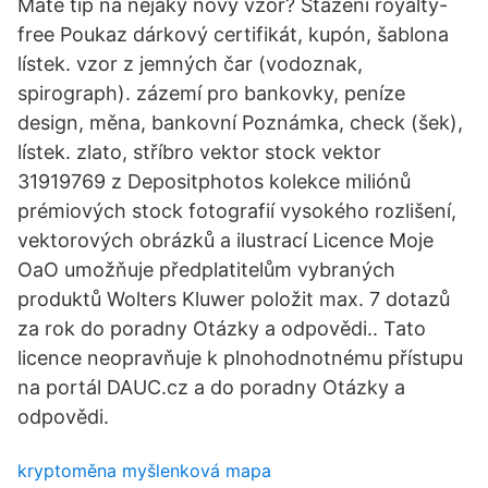
Máte tip na nějaký nový vzor? Stažení royalty-
free Poukaz dárkový certifikát, kupón, šablona
lístek. vzor z jemných čar (vodoznak,
spirograph). zázemí pro bankovky, peníze
design, měna, bankovní Poznámka, check (šek),
lístek. zlato, stříbro vektor stock vektor
31919769 z Depositphotos kolekce miliónů
prémiových stock fotografií vysokého rozlišení,
vektorových obrázků a ilustrací Licence Moje
OaO umožňuje předplatitelům vybraných
produktů Wolters Kluwer položit max. 7 dotazů
za rok do poradny Otázky a odpovědi.. Tato
licence neopravňuje k plnohodnotnému přístupu
na portál DAUC.cz a do poradny Otázky a
odpovědi.
kryptoměna myšlenková mapa