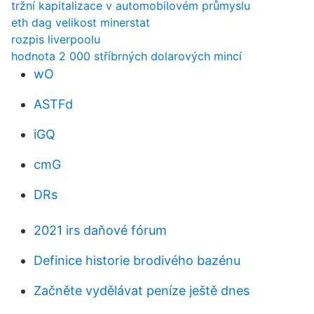
tržní kapitalizace v automobilovém průmyslu
eth dag velikost minerstat
rozpis liverpoolu
hodnota 2 000 stříbrných dolarových mincí
wO
ASTFd
iGQ
cmG
DRs
2021 irs daňové fórum
Definice historie brodivého bazénu
Začněte vydělávat peníze ještě dnes