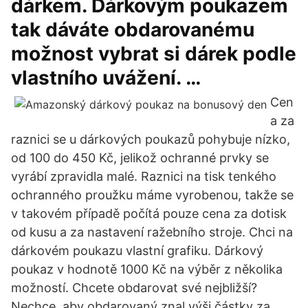
dárkem. Dárkovým poukazem
tak dáváte obdarovanému
možnost vybrat si dárek podle
vlastního uvážení. …
Cen
a za
raznici se u dárkových poukazů pohybuje nízko,
od 100 do 450 Kč, jelikož ochranné prvky se
vyrábí zpravidla malé. Raznici na tisk tenkého
ochranného proužku máme vyrobenou, takže se
v takovém případě počítá pouze cena za dotisk
od kusu a za nastavení ražebního stroje. Chci na
dárkovém poukazu vlastní grafiku. Dárkový
poukaz v hodnotě 1000 Kč na výběr z několika
možností. Chcete obdarovat své nejbližší?
Nechce, aby obdarovaný znal výši částky za