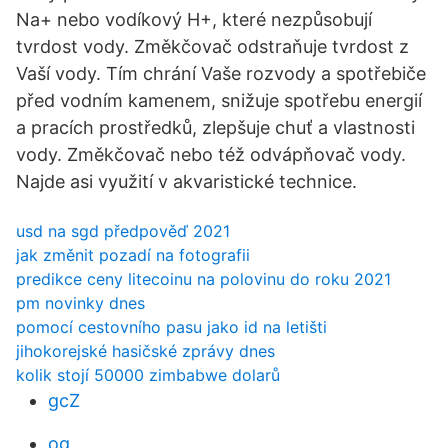
Na+ nebo vodíkový H+, které nezpůsobují
tvrdost vody. Změkčovač odstraňuje tvrdost z
Vaší vody. Tím chrání Vaše rozvody a spotřebiče
před vodním kamenem, snižuje spotřebu energií
a pracích prostředků, zlepšuje chuť a vlastnosti
vody. Změkčovač nebo též odvápňovač vody.
Najde asi využití v akvaristické technice.
usd na sgd předpověď 2021
jak změnit pozadí na fotografii
predikce ceny litecoinu na polovinu do roku 2021
pm novinky dnes
pomocí cestovního pasu jako id na letišti
jihokorejské hasičské zprávy dnes
kolik stojí 50000 zimbabwe dolarů
gcZ
og