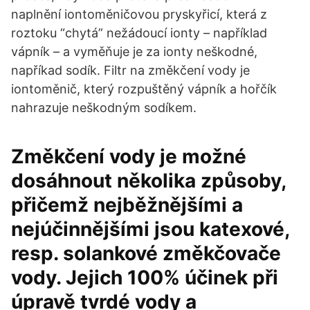
naplnění iontoměničovou pryskyřicí, která z
roztoku “chytá” nežádoucí ionty – například
vápník – a vyměňuje je za ionty neškodné,
napříkad sodík. Filtr na změkčení vody je
iontoměnič, který rozpuštěný vápník a hořčík
nahrazuje neškodným sodíkem.
Změkčení vody je možné
dosáhnout několika způsoby,
přičemž nejběžnějšími a
nejúčinnějšími jsou katexové,
resp. solankové změkčovače
vody. Jejich 100% účinek při
úpravě tvrdé vody a