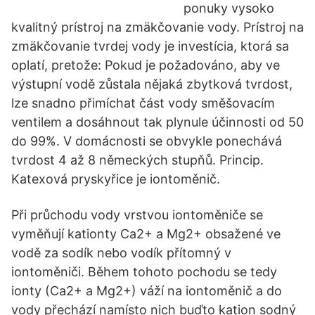
ponuky vysoko
kvalitný prístroj na zmäkčovanie vody. Prístroj na
zmäkčovanie tvrdej vody je investícia, ktorá sa
oplatí, pretože: Pokud je požadováno, aby ve
výstupní vodě zůstala nějaká zbytková tvrdost,
lze snadno přimíchat část vody směšovacím
ventilem a dosáhnout tak plynule účinnosti od 50
do 99%. V domácnosti se obvykle ponechává
tvrdost 4 až 8 německých stupňů. Princip.
Katexová pryskyřice je iontoměnič.
Při průchodu vody vrstvou iontoměniče se
vyměňují kationty Ca2+ a Mg2+ obsažené ve
vodě za sodík nebo vodík přítomný v
iontoměniči. Během tohoto pochodu se tedy
ionty (Ca2+ a Mg2+) váží na iontoměnič a do
vody přechází namísto nich buďto kation sodný