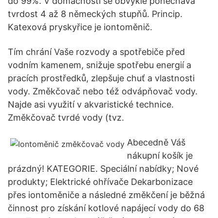
do 99%. V domácnosti se obvykle ponechává
tvrdost 4 až 8 německých stupňů. Princip.
Katexová pryskyřice je iontoměnič.
Tím chrání Vaše rozvody a spotřebiče před
vodním kamenem, snižuje spotřebu energií a
pracích prostředků, zlepšuje chuť a vlastnosti
vody. Změkčovač nebo též odvápňovač vody.
Najde asi využití v akvaristické technice.
Změkčovač tvrdé vody (tvz.
Abecedně Váš
nákupní košík je
prázdný! KATEGORIE. Speciální nabídky; Nové
produkty; Elektrické ohřívače Dekarbonizace
přes iontoměniče a následné změkčení je běžná
činnost pro získání kotlové napájecí vody do 68