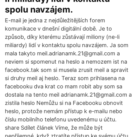
spolu navzájem.
E-mail je jedna z nejdůležitějších forem
komunikace v dnešní digitální době. Je to
způsob, díky kterému zůstávají miliony (ne-li
miliardy) lidí v kontaktu spolu navzájem. Ja som
mala takyto meil.adrianamk.21@gmail.com a
neviem si spomenut na heslo a nemozem ist na
facebook.tak som si musela zrusit meil a spravit
si druhy meil aj heslo. Teraz som prihlasena na
facebooku dva krat co mam robit aby som sa
dostala na tento meil adrianamk.21@gmail.com a
zistila heslo Nemůžu si na Facebooku obnovit
heslo, protože nemám přístup k e-mailu nebo
číslu mobilního telefonu uvedenému u účtu.
share Sdílet článek Víme, že může být
nepříjemné, když ztratíte přístup ke svému účtu