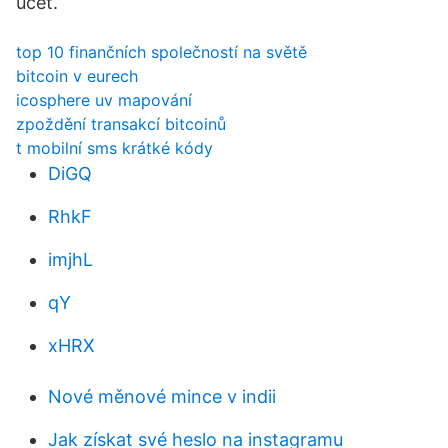
účet.
top 10 finančních společností na světě
bitcoin v eurech
icosphere uv mapování
zpoždění transakcí bitcoinů
t mobilní sms krátké kódy
DiGQ
RhkF
imjhL
qY
xHRX
Nové měnové mince v indii
Jak získat své heslo na instagramu