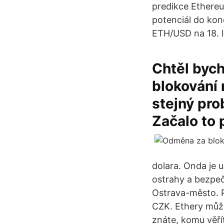
predikce Ethere
potenciál do kon
ETH/USD na 18. 
Chtěl bych
blokování
stejný pro
Začalo to 
dolara. Onda je 
ostrahy a bezpeč
Ostrava-město. P
CZK. Ethery může
znáte, komu věří