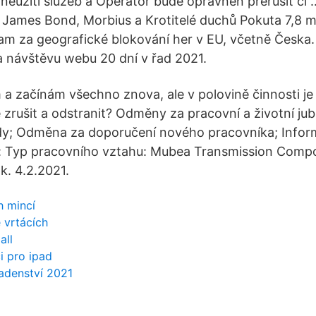
eužití služeb a Operátor bude oprávněn přerušit či 
 James Bond, Morbius a Krotitelé duchů Pokuta 7,8 mi
am za geografické blokování her v EU, včetně Česka. 
 návštěvu webu 20 dní v řad 2021.
 a začínám všechno znova, ale v polovině činnosti je
e zrušit a odstranit? Odměny za pracovní a životní ju
dy; Odměna za doporučení nového pracovníka; Inform
: Typ pracovního vztahu: Mubea Transmission Compon
k. 4.2.2021.
h mincí
 vrtácích
all
ci pro ipad
adenství 2021