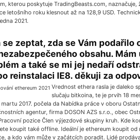
um, kterou poskytuje TradingBeasts.com, naznačuje,
ce letošního roku klesnout až na 128,9 USD. Technic
ledna 2021.
 se zeptat, zda se Vám podařilo 
 nezabezpečeného obsahu. Mám 
blém a také se mi jej nedaří odstr
po reinstalaci IE8. děkuji za odpo
Vrednost ethera rasla je daleko s
slučaju bitkoina, te je prvih 18 me
u martu 2017. počela da Nabídka práce v oboru Ostatn
nostních agentur, firma DOSON AZS s.r.o., obec Ost
racovní pozice Člen výjezdové skupiny kruh. Kde ko
te koupit také offline. Ideální je ethereum koupit o
te, a kdo vám může v začátcích poradit. Lidé prodáva