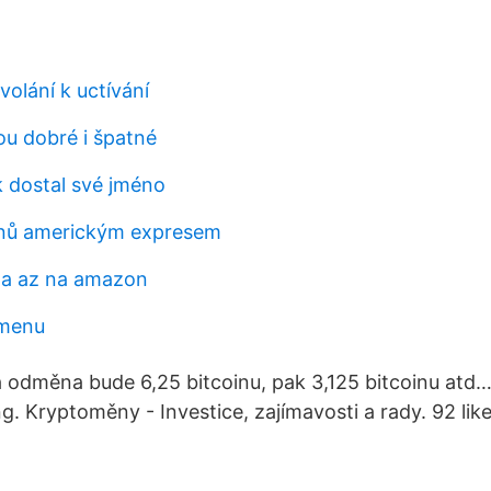
olání k uctívání
sou dobré i špatné
 dostal své jméno
inů americkým expresem
na az na amazon
 menu
á odměna bude 6,25 bitcoinu, pak 3,125 bitcoinu atd
ing. Kryptoměny - Investice, zajímavosti a rady. 92 like