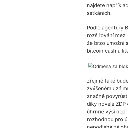
najdete napříkla
setkáních.
Podle agentury B
rozšiřování mezi
že brzo umožní s
bitcoin cash a lit
zřejmě také bude
zvýšenému zájmu 
značně povyrůst.
díky novele ZDP d
úhrnné výši nepř
rozhodnou pro úč
nepodléhá záloho