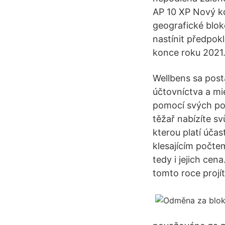
AP 10 XP Nový ko
geografické blok
nastínit předpokl
konce roku 2021
Wellbens sa post
účtovníctva a mi
pomocí svých poč
těžař nabízíte s
kterou platí úča
klesajícím počte
tedy i jejich cen
tomto roce proj