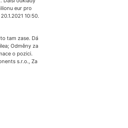
… Další odklady
lionu eur pro
20.1.2021 10:50.
 to tam zase. Dá
bilea; Odměny za
ace o pozici.
ents s.r.o., Za