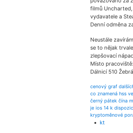
považováno za zn
filmů Uncharted,
vydavatele a Ste
Denní odměna za
Neustále zavírám
se to nějak trval
zlepšovací nápa
Místo pracoviště
Dálnicí 510 Žebrá
cenový graf dalšíc
co znamená hss ve
černý pátek čína m
je ios 14 k dispozi
kryptoměnové por
kt