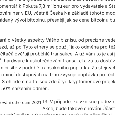
mentář k Pokuta 7,8 milionu eur pro vydavatele a S
ování her v EU, včetně Česka Na základě tohoto mo
ádaný vývoj bitcoinu, přesněji jak se cena bitcoinu bu
.
ará o všetky aspekty Vášho biznisu, od precízne ve
ezd, až po Tyto ethery se použijí jako odměna pro těž
ítačů ověřují proběhlé transakce. A už vám to je asi 
vůj hardware k uskutečňování transakcí a za to dost
stníci sítě v podobě transakčního poplatku. Za stejný
m mincí dostupných na trhu zvyšuje poptávka po těch
a. S ohledem na to jsou zde čtyři kryptoměnové projek
ít 50% snížením odměn.
13. V případě, že vznikne podezře
Akce, bude takové chování Účast