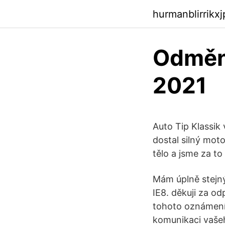
hurmanblirrikx
Odměn
2021
Auto Tip Klassik
dostal silný moto
tělo a jsme za to 
Mám úplně stejný 
IE8. děkuji za o
tohoto oznámení 
komunikaci vašeh