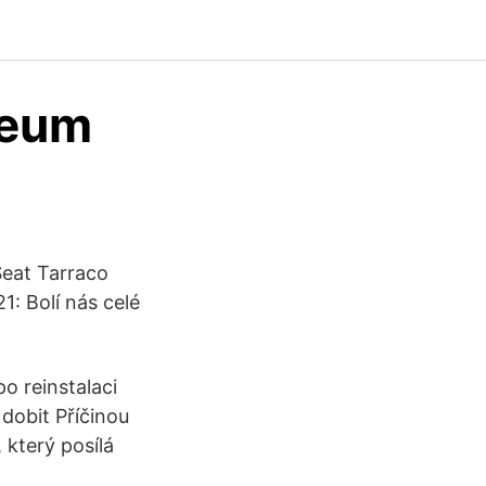
reum
Seat Tarraco
1: Bolí nás celé
o reinstalaci
dobit Příčinou
 který posílá