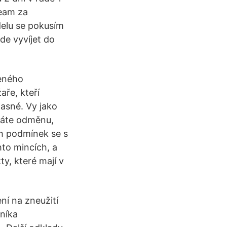
team za
delu se pokusím
de vyvíjet do
deného
aře, kteří
jasné. Vy jako
áváte odměnu,
ch podmínek se s
to mincích, a
ty, které mají v
ní na zneužití
níka