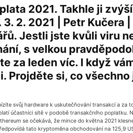
plata 2021. Takhle ji zvýší
 3. 2. 2021 | Petr Kučera |
ů. Jestli jste kvůli viru ne
ání, s velkou pravděpodo
e za leden víc. I když vá
i. Projděte si, co všechno 
bízíte svůj hardware k uskutečňování transakcí a za t
latí účastníci sítě v podobě transakčního poplatku. 
thereum se očekává, že mince do května 2021 klesn
předpovídá tato kryptoměna obchodování na 125,9 US