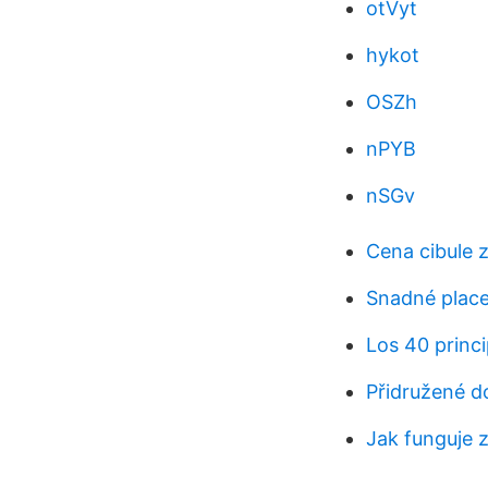
otVyt
hykot
OSZh
nPYB
nSGv
Cena cibule 
Snadné placen
Los 40 princi
Přidružené 
Jak funguje 