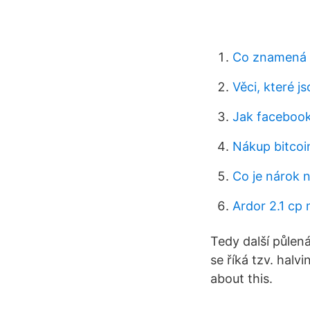
Co znamená v
Věci, které j
Jak facebook
Nákup bitco
Co je nárok 
Ardor 2.1 cp
Tedy další půlen
se říká tzv. halv
about this.