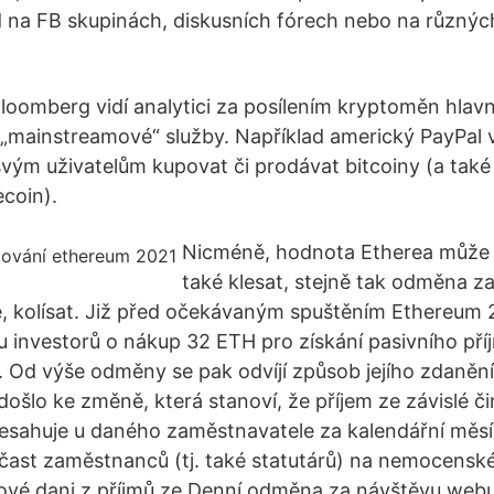
d na FB skupinách, diskusních fórech nebo na různý
loomberg vidí analytici za posílením kryptoměn hlavně
 „mainstreamové“ služby. Například americký PayPal v
vým uživatelům kupovat či prodávat bitcoiny (a také
ecoin).
Nicméně, hodnota Etherea může 
také klesat, stejně tak odměna z
, kolísat. Již před očekávaným spuštěním Ethereum 
investorů o nákup 32 ETH pro získání pasivního pří
 Od výše odměny se pak odvíjí způsob jejího zdanění.
ošlo ke změně, která stanoví, že příjem ze závislé či
esahuje u daného zaměstnavatele za kalendářní měsí
ast zaměstnanců (tj. také statutárů) na nemocenské
vé dani z příjmů ze Denní odměna za návštěvu webu 