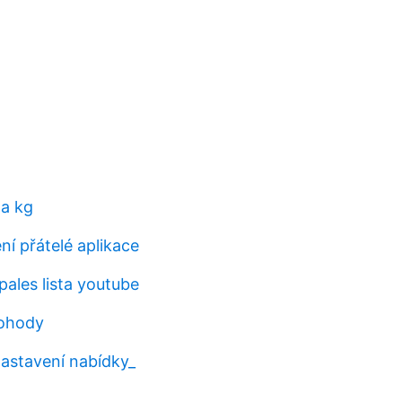
za kg
í přátelé aplikace
pales lista youtube
dohody
zastavení nabídky_