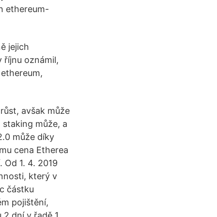
ch ethereum-
 jejich
 říjnu oznámil,
 ethereum,
růst, avšak může
a staking může, a
2.0 může díky
jmu cena Etherea
 Od 1. 4. 2019
nnosti, který v
c částku
m pojištění,
2 dní v řadě 1