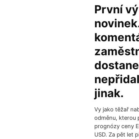
První vý
novinek.
komentář
zaměstn
dostanet
nepřidal
jinak.
Vy jako těžař na
odměnu, kterou p
prognózy ceny E
USD. Za pět let 