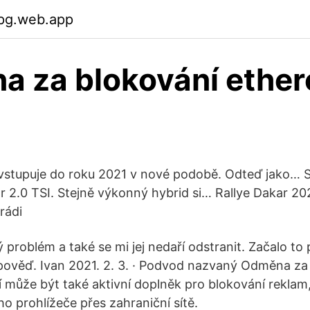
jpg.web.app
a za blokování ethe
 vstupuje do roku 2021 v nové podobě. Odteď jako… 
r 2.0 TSI. Stejně výkonný hybrid si… Rallye Dakar 202
rádi
problém a také se mi jej nedaří odstranit. Začalo to p
dpověď. Ivan 2021. 2. 3. · Podvod nazvaný Odměna za 
může být také aktivní doplněk pro blokování reklam,
o prohlížeče přes zahraniční sítě.