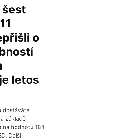
 šest
 11
přišli o
bností
m
je letos
o dostáváte
Na základě
e na hodnotu 184
D. Další