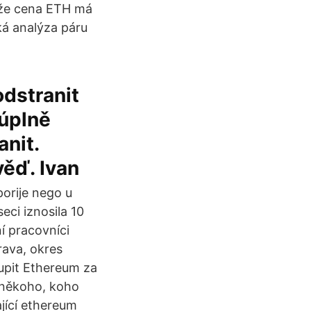
 že cena ETH má
ká analýza páru
odstranit
úplně
anit.
věď. Ivan
porije nego u
seci iznosila 10
í pracovníci
rava, okres
upit Ethereum za
d někoho, koho
jící ethereum