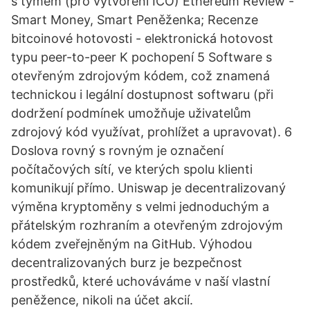
s týmem (pro vytvoření ICO) Ethereum Review -
Smart Money, Smart Peněženka; Recenze
bitcoinové hotovosti - elektronická hotovost
typu peer-to-peer K pochopení 5 Software s
otevřeným zdrojovým kódem, což znamená
technickou i legální dostupnost softwaru (při
dodržení podmínek umožňuje uživatelům
zdrojový kód využívat, prohlížet a upravovat). 6
Doslova rovný s rovným je označení
počítačových sítí, ve kterých spolu klienti
komunikují přímo. Uniswap je decentralizovaný
výměna kryptoměny s velmi jednoduchým a
přátelským rozhraním a otevřeným zdrojovým
kódem zveřejněným na GitHub. Výhodou
decentralizovaných burz je bezpečnost
prostředků, které uchováváme v naší vlastní
peněžence, nikoli na účet akcií.