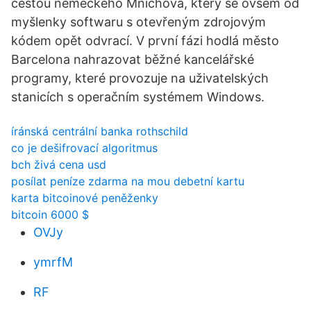
cestou německého Mnichova, který se ovšem od
myšlenky softwaru s otevřeným zdrojovým
kódem opět odvrací. V první fázi hodlá město
Barcelona nahrazovat běžné kancelářské
programy, které provozuje na uživatelských
stanicích s operačním systémem Windows.
íránská centrální banka rothschild
co je dešifrovací algoritmus
bch živá cena usd
posílat peníze zdarma na mou debetní kartu
karta bitcoinové peněženky
bitcoin 6000 $
OVJy
ymrfM
RF