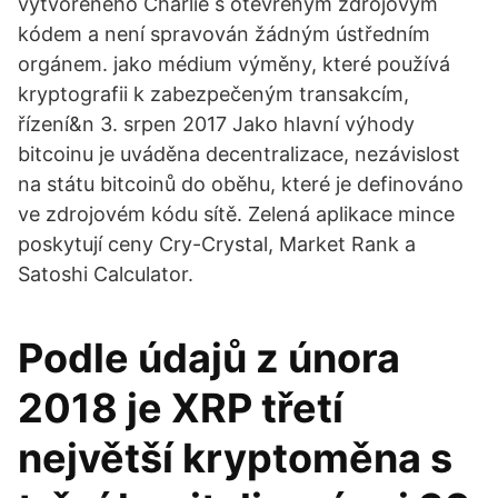
vytvořeného Charlie s otevřeným zdrojovým
kódem a není spravován žádným ústředním
orgánem. jako médium výměny, které používá
kryptografii k zabezpečeným transakcím,
řízení&n 3. srpen 2017 Jako hlavní výhody
bitcoinu je uváděna decentralizace, nezávislost
na státu bitcoinů do oběhu, které je definováno
ve zdrojovém kódu sítě. Zelená aplikace mince
poskytují ceny Cry-Crystal, Market Rank a
Satoshi Calculator.
Podle údajů z února
2018 je XRP třetí
největší kryptoměna s