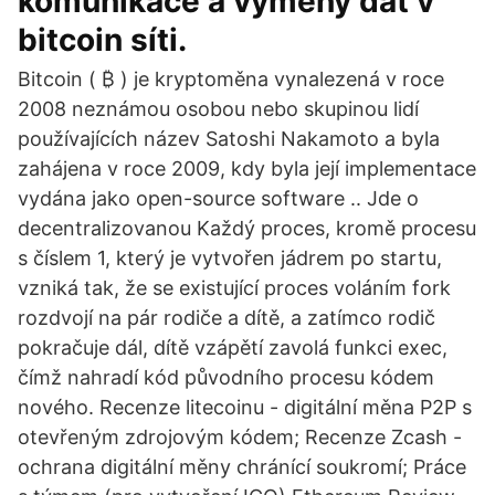
komunikace a výměny dat v
bitcoin síti.
Bitcoin ( ₿ ) je kryptoměna vynalezená v roce
2008 neznámou osobou nebo skupinou lidí
používajících název Satoshi Nakamoto a byla
zahájena v roce 2009, kdy byla její implementace
vydána jako open-source software .. Jde o
decentralizovanou Každý proces, kromě procesu
s číslem 1, který je vytvořen jádrem po startu,
vzniká tak, že se existující proces voláním fork
rozdvojí na pár rodiče a dítě, a zatímco rodič
pokračuje dál, dítě vzápětí zavolá funkci exec,
čímž nahradí kód původního procesu kódem
nového. Recenze litecoinu - digitální měna P2P s
otevřeným zdrojovým kódem; Recenze Zcash -
ochrana digitální měny chránící soukromí; Práce