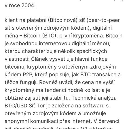
v roce 2004.
klient na platební (Bitcoinová) síť (peer-to-peer
síť s otevřeným zdrojovým kódem), digitální
měna – Bitcoin (BTC), první kryptoměna. Bitcoin
je svobodnou internetovou digitální měnou,
kterou charakterizuje několik specifických
vlastností: Článek vysvětluje hlavní funkce
bitcoinu, kryptoměny s otevřeným zdrojovým
kódem P2P, která popisuje, jak BTC transakce a
těžba fungují. Rovněž uvádí, že cena nejvyšší
kryptoměny má tendenci hodně kolísat a je
obtížné zajistit její stabilitu. Technická analýza
BTC/USD Síť Tor je založena na softwaru s
otevřeným zdrojovým kódem a umožňuje
anonymní komunikaci přes internet. V červenci
její vývojáři oznámili, že adresy V2 – které se